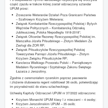
BIP
część zjazdu w trakcie której został odznaczony sztandar
UPUM przez:
Jesteś tutaj:
Start
Uncategorised
Zrzeszenie Weteranów Działań Poza Granicami Państwa
25 lat Unii Polskich Ugrupowań Monarchistycznych
– Szafirowym Krzyżem Weterana;
Związek Kombatantów Rzeczypospolitej Polskiej i Byłych
Więźniów Politycznych – Kombatancką Odznaką
Jubileuszową „Polska Niepodległa 1918-2018”;
Związek Oficerów Rezerwy Rzeczypospolitej Polskiej im.
Marszałka Józefa Piłsudskiego – Złotym Medalem Za
Zasługi dla ZOR RP;
Związek Piłsudczyków Rzeczypospolitej Polskiej
Towarzystwa Pamięci Józefa Piłsudskiego – Złotym
Krzyżem Związku Piłsudczyków RP;
Kanclerza Wielkiego Przeoratu Polski – Pamiątkowym
Medalem Rycerskiego i Szpitalnego Zakonu Świętego
Łazarza z Jerozolimy.
Zgodnie z ceremoniałem rycerskim poprzez pasowanie
i złożenie ślubowania regent nobilitował 36 osób, potwierdzając
im przynależność do stanu szlacheckiego.
Uchwałą Kapituły Odznaczeń UPUM nr 37/2022 odznaczono:
Krzyżem Monarchii UPUM klasy I z mieczami – 4 osoby;
Krzyżem Jerozolimskim UPUM – 35 osób;