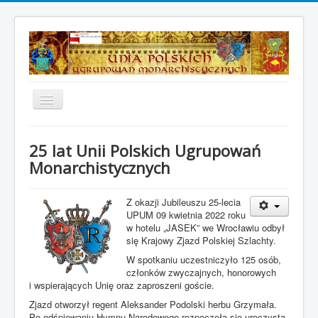
Toggle
Navigation
Strona główna
25 lat Unii Polskich Ugrupowań
Aktualności
Monarchistycznych
Z dawnych dziejów
Z okazji Jubileuszu 25-lecia
Galeria zdjęć
UPUM 09 kwietnia 2022 roku
w hotelu „JASEK” we Wrocławiu odbył
O nas
się Krajowy Zjazd Polskiej Szlachty.
Dokumenty UPUM
W spotkaniu uczestniczyło 125 osób,
członków zwyczajnych, honorowych
Insygnia i odznaczenia
i wspierających Unię oraz zaproszeni goście.
Kontakt
Zjazd otworzył regent Aleksander Podolski herbu Grzymała.
Po odśpiewaniu Hymnu Narodowego rozpoczęła się uroczysta