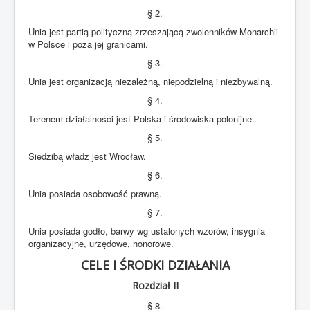
BIP
§ 2.
Unia jest partią polityczną zrzeszającą zwolenników Monarchii
Jesteś tutaj:
Start
Dokumenty UPUM
w Polsce i poza jej granicami.
Statut UPUM
§ 3.
Unia jest organizacją niezależną, niepodzielną i niezbywalną.
§ 4.
Terenem działalności jest Polska i środowiska polonijne.
§ 5.
Siedzibą władz jest Wrocław.
§ 6.
Unia posiada osobowość prawną.
§ 7.
Unia posiada godło, barwy wg ustalonych wzorów, insygnia
organizacyjne, urzędowe, honorowe.
CELE I ŚRODKI DZIAŁANIA
Rozdział II
§ 8.