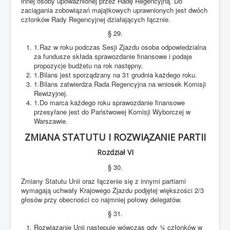
innej osoby upoważnionej przez Radę Regencyjną. Do
zaciągania zobowiązań majątkowych uprawnionych jest dwóch
członków Rady Regencyjnej działających łącznie.
§ 29.
1.Raz w roku podczas Sesji Zjazdu osoba odpowiedzialna
za fundusze składa sprawozdanie finansowe i podaje
propozycje budżetu na rok następny.
1.Bilans jest sporządzany na 31 grudnia każdego roku.
1.Bilans zatwierdza Rada Regencyjna na wniosek Komisji
Rewizyjnej.
1.Do marca każdego roku sprawozdanie finansowe
przesyłane jest do Państwowej Komisji Wyborczej w
Warszawie.
ZMIANA STATUTU I ROZWIĄZANIE PARTII
Rozdział VI
§ 30.
Zmiany Statutu Unii oraz łączenie się z innymi partiami
wymagają uchwały Krajowego Zjazdu podjętej większości 2/3
głosów przy obecności co najmniej połowy delegatów.
§ 31.
Rozwiązanie Unii następuje wówczas gdy ¾ członków w