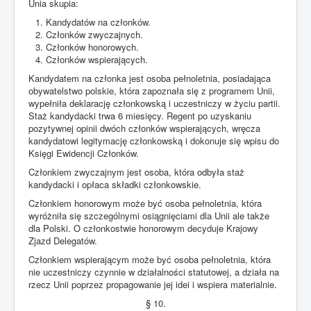
Unia skupia:
Kandydatów na członków.
Członków zwyczajnych.
Członków honorowych.
Członków wspierających.
Kandydatem na członka jest osoba pełnoletnia, posiadająca
obywatelstwo polskie, która zapoznała się z programem Unii,
wypełniła deklarację członkowską i uczestniczy w życiu partii.
Staż kandydacki trwa 6 miesięcy. Regent po uzyskaniu
pozytywnej opinii dwóch członków wspierających, wręcza
kandydatowi legitymację członkowską i dokonuje się wpisu do
Księgi Ewidencji Członków.
Członkiem zwyczajnym jest osoba, która odbyła staż
kandydacki i opłaca składki członkowskie.
Członkiem honorowym może być osoba pełnoletnia, która
wyróżniła się szczególnymi osiągnięciami dla Unii ale także
dla Polski. O członkostwie honorowym decyduje Krajowy
Zjazd Delegatów.
Członkiem wspierającym może być osoba pełnoletnia, która
nie uczestniczy czynnie w działalności statutowej, a działa na
rzecz Unii poprzez propagowanie jej idei i wspiera materialnie.
§ 10.