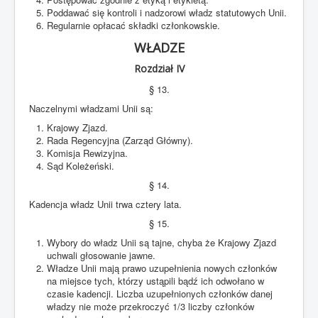
Poddawać się kontroli i nadzorowi władz statutowych Unii.
Regularnie opłacać składki członkowskie.
WŁADZE
Rozdział IV
§ 13.
Naczelnymi władzami Unii są:
Krajowy Zjazd.
Rada Regencyjna (Zarząd Główny).
Komisja Rewizyjna.
Sąd Koleżeński.
§ 14.
Kadencja władz Unii trwa cztery lata.
§ 15.
Wybory do władz Unii są tajne, chyba że Krajowy Zjazd
uchwali głosowanie jawne.
Władze Unii mają prawo uzupełnienia nowych członków
na miejsce tych, którzy ustąpili bądź ich odwołano w
czasie kadencji. Liczba uzupełnionych członków danej
władzy nie może przekroczyć 1/3 liczby członków