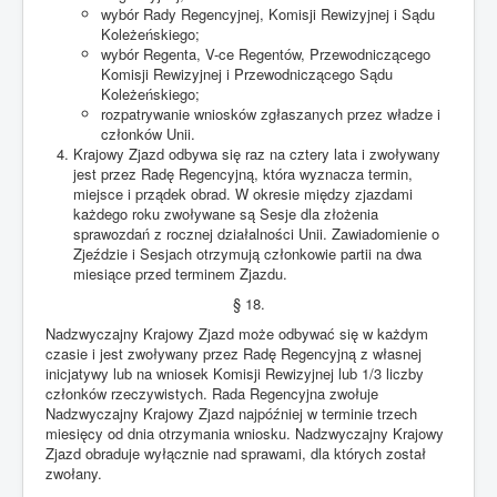
wybór Rady Regencyjnej, Komisji Rewizyjnej i Sądu
Koleżeńskiego;
wybór Regenta, V-ce Regentów, Przewodniczącego
Komisji Rewizyjnej i Przewodniczącego Sądu
Koleżeńskiego;
rozpatrywanie wniosków zgłaszanych przez władze i
członków Unii.
Krajowy Zjazd odbywa się raz na cztery lata i zwoływany
jest przez Radę Regencyjną, która wyznacza termin,
miejsce i prządek obrad. W okresie między zjazdami
każdego roku zwoływane są Sesje dla złożenia
sprawozdań z rocznej działalności Unii. Zawiadomienie o
Zjeździe i Sesjach otrzymują członkowie partii na dwa
miesiące przed terminem Zjazdu.
§ 18.
Nadzwyczajny Krajowy Zjazd może odbywać się w każdym
czasie i jest zwoływany przez Radę Regencyjną z własnej
inicjatywy lub na wniosek Komisji Rewizyjnej lub 1/3 liczby
członków rzeczywistych. Rada Regencyjna zwołuje
Nadzwyczajny Krajowy Zjazd najpóźniej w terminie trzech
miesięcy od dnia otrzymania wniosku. Nadzwyczajny Krajowy
Zjazd obraduje wyłącznie nad sprawami, dla których został
zwołany.