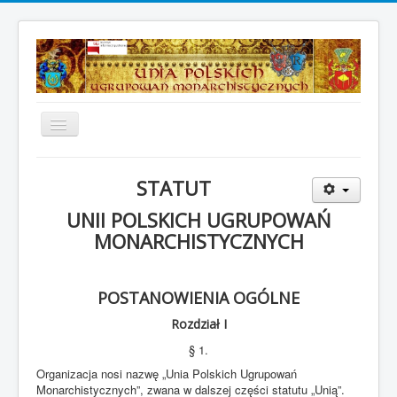
Toggle
Navigation
Strona główna
STATUT
Aktualności
UNII POLSKICH UGRUPOWAŃ
Z dawnych dziejów
MONARCHISTYCZNYCH
Galeria zdjęć
O nas
POSTANOWIENIA OGÓLNE
Dokumenty UPUM
Rozdział I
Insygnia i odznaczenia
§ 1.
Organizacja nosi nazwę „Unia Polskich Ugrupowań
Kontakt
Monarchistycznych”, zwana w dalszej części statutu „Unią”.