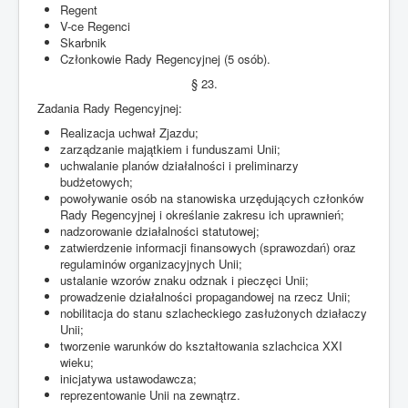
Regent
V-ce Regenci
Skarbnik
Członkowie Rady Regencyjnej (5 osób).
§ 23.
Zadania Rady Regencyjnej:
Realizacja uchwał Zjazdu;
zarządzanie majątkiem i funduszami Unii;
uchwalanie planów działalności i preliminarzy
budżetowych;
powoływanie osób na stanowiska urzędujących członków
Rady Regencyjnej i określanie zakresu ich uprawnień;
nadzorowanie działalności statutowej;
zatwierdzenie informacji finansowych (sprawozdań) oraz
regulaminów organizacyjnych Unii;
ustalanie wzorów znaku odznak i pieczęci Unii;
prowadzenie działalności propagandowej na rzecz Unii;
nobilitacja do stanu szlacheckiego zasłużonych działaczy
Unii;
tworzenie warunków do kształtowania szlachcica XXI
wieku;
inicjatywa ustawodawcza;
reprezentowanie Unii na zewnątrz.