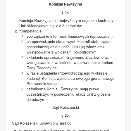
Komisja Rewizyjna
§ 24.
Komisja Rewizyjna jest najwyższym organem kontrolnym
Unii składającym się z 3-5 członków.
Kompetencje:
sporządzanie informacji finansowych (sprawozdań);
przeprowadzanie okresowych kontroli statutowych i
gospodarczej działalności Unii i jej władz oraz
występowanie z wnioskami pokontrolnymi;
składanie sprawozdań Krajowemu Zjazdowi oraz
występowanie z wnioskiem w sprawie absolutorium
Rady Regencyjnej;
w razie ustąpienia Przewodniczącego w okresie
kadencji Komisja wybiera ze swojego grona nowego
Przewodniczącego;
członkowie Komisji Rewizyjnej mają prawo
uczestniczyć w posiedzeniu władz Unii z głosem
doradczym.
Sąd Koleżeński
§ 25.
Sąd Koleżeński uprawniony jest do:
w okresie między Zjazdami do wykładni postanowień