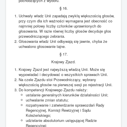
pochodzących z wyboru.
§ 16.
Uchwały władz Unii zapadają zwykłą większością głosów,
przy czym dla ich ważności wymagana jest obecność co
najmniej połowy liczby członków uprawnionych do
głosowania. W razie równej liczby głosów decyduje głos
przewodniczącego zebrania.
Głosowania władz Unii odbywają się jawnie, chyba że
uchwalono głosowanie tajne.
§ 17.
Krajowy Zjazd.
Krajowy Zjazd jest najwyższą władzą Unii. Może się
wypowiadać i decydować o wszystkich sprawach Unii.
Na czele Zjazdu stoi Przewodniczący, wybrany
większością głosów na pierwszej sesji po rejestracji Unii.
Do kompetencji Krajowego Zjazdu należy:
ustalanie generalnych kierunków działalności Unii;
uchwalanie zmian statutu;
rozpatrywanie i zatwierdzanie sprawozdań Rady
Regencyjnej, Komisji Rewizyjnej i Sądu
Koleżeńskiego;
udzielanie absolutorium ustępującej Radzie
Regencyjnej;