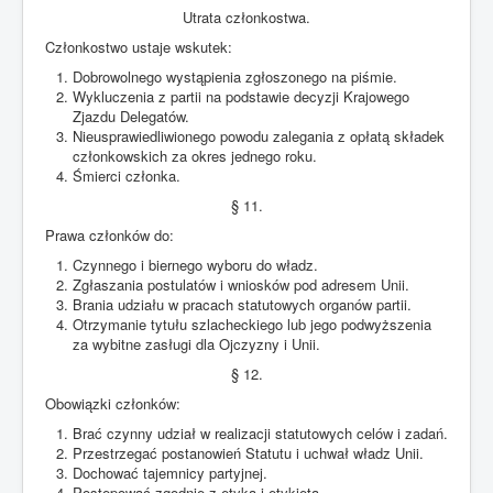
Utrata członkostwa.
Członkostwo ustaje wskutek:
Dobrowolnego wystąpienia zgłoszonego na piśmie.
Wykluczenia z partii na podstawie decyzji Krajowego
Zjazdu Delegatów.
Nieusprawiedliwionego powodu zalegania z opłatą składek
członkowskich za okres jednego roku.
Śmierci członka.
§ 11.
Prawa członków do:
Czynnego i biernego wyboru do władz.
Zgłaszania postulatów i wniosków pod adresem Unii.
Brania udziału w pracach statutowych organów partii.
Otrzymanie tytułu szlacheckiego lub jego podwyższenia
za wybitne zasługi dla Ojczyzny i Unii.
§ 12.
Obowiązki członków:
Brać czynny udział w realizacji statutowych celów i zadań.
Przestrzegać postanowień Statutu i uchwał władz Unii.
Dochować tajemnicy partyjnej.
Postępować zgodnie z etyką i etykietą.