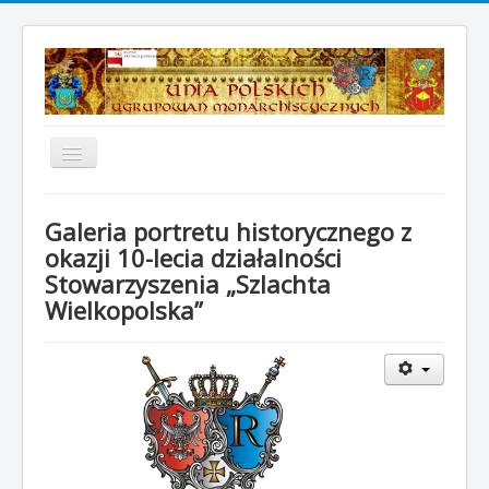
Toggle
Navigation
Strona główna
Galeria portretu historycznego z
Aktualności
okazji 10-lecia działalności
Stowarzyszenia „Szlachta
Z dawnych dziejów
Wielkopolska”
Galeria zdjęć
O nas
Dokumenty UPUM
Insygnia i odznaczenia
Kontakt