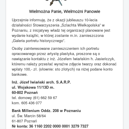
BIP
Wielmożna Panie, Wielmożni Panowie
Jesteś tutaj:
Start
Aktualności
Uprzejmie informuję, że z okazji jubileuszu 10-lecia
Galeria portretu historycznego z okazji 10-lecia
działalności Stowarzyszenia „Szlachta Wielkopolska” w
działalności Stowarzyszenia „Szlachta Wielkopolska”
Poznaniu, z inicjatywy władz tej organizacji planowane jest
wydanie książki, w której zostanie m.in. zamieszczona
„Galeria portretu historycznego”.
Osoby zainteresowane zamieszczeniem ich portretu
opracowanego przez artystę plastyka, proszone są o
nawiązanie kontaktu z inż. Józefem Iwiańskim h. Jasieńczyk,
któremu należy przesłać wyraźne zdjęcie twarzy oraz dokonać
wpłaty 100,- zł. (słownie: sto złotych) na niżej podane konto
bankowe.
Inż. Józef Iwiański arch. S.A.R.P.
ul. Wojskowa 11/13D m.
60-802 Poznań
tel. domowy (61) 662 59 67
kom. 605 436 077
Bank Millenium Oddz. 208 w Poznaniu
ul. Św. Marcin 58/64
61-807 Poznań
Nr konta: 36 1160 2202 0000 0001 3279 7327