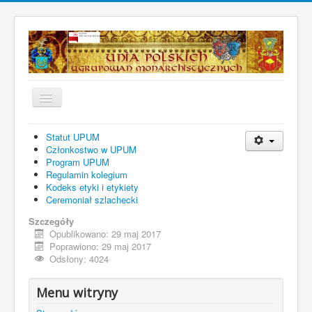
Toggle
Navigation
Strona główna
Statut UPUM
Członkostwo w UPUM
Aktualności
Program UPUM
Regulamin kolegium
Z dawnych dziejów
Kodeks etyki i etykiety
Ceremoniał szlachecki
Galeria zdjęć
Szczegóły
O nas
Opublikowano: 29 maj 2017
Poprawiono: 29 maj 2017
Dokumenty UPUM
Odsłony: 4024
Insygnia i odznaczenia
Menu witryny
Kontakt