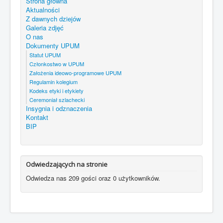
Strona główna
BIP
Aktualności
Z dawnych dziejów
Galeria zdjęć
Jesteś tutaj:
Start
Dokumenty UPUM
O nas
Dokumenty UPUM
Statut UPUM
Członkostwo w UPUM
Założenia ideowo-programowe UPUM
Regulamin kolegium
Kodeks etyki i etykiety
Ceremoniał szlachecki
Insygnia i odznaczenia
Kontakt
BIP
Odwiedzających na stronie
Odwiedza nas 209 gości oraz 0 użytkowników.