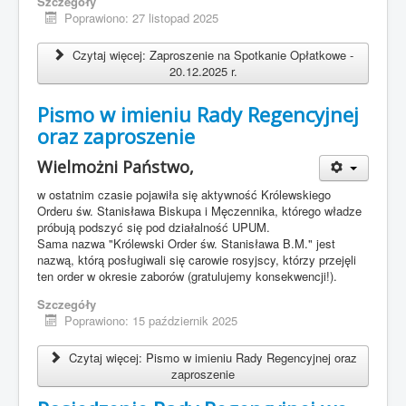
Szczegóły
BIP
Poprawiono: 27 listopad 2025
Jesteś tutaj:
Start
Czytaj więcej: Zaproszenie na Spotkanie Opłatkowe -
20.12.2025 r.
Pismo w imieniu Rady Regencyjnej
oraz zaproszenie
Wielmożni Państwo,
w ostatnim czasie pojawiła się aktywność Królewskiego
Orderu św. Stanisława Biskupa i Męczennika, którego władze
próbują podszyć się pod działalność UPUM.
Sama nazwa "Królewski Order św. Stanisława B.M." jest
nazwą, którą posługiwali się carowie rosyjscy, którzy przejęli
ten order w okresie zaborów (gratulujemy konsekwencji!).
Szczegóły
Poprawiono: 15 październik 2025
Czytaj więcej: Pismo w imieniu Rady Regencyjnej oraz
zaproszenie