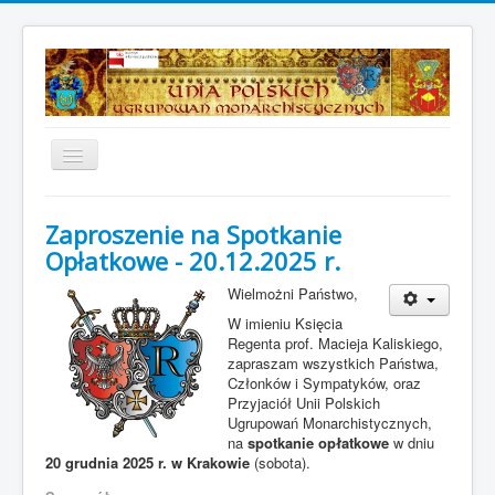
Toggle
Navigation
Strona główna
Zaproszenie na Spotkanie
Aktualności
Opłatkowe - 20.12.2025 r.
Z dawnych dziejów
Wielmożni Państwo,
Galeria zdjęć
W imieniu Księcia
Regenta prof. Macieja Kaliskiego,
O nas
zapraszam wszystkich Państwa,
Członków i Sympatyków, oraz
Dokumenty UPUM
Przyjaciół Unii Polskich
Ugrupowań Monarchistycznych,
Insygnia i odznaczenia
na
spotkanie opłatkowe
w dniu
20 grudnia 2025 r. w Krakowie
(sobota).
Kontakt