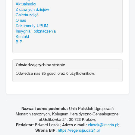
Aktualności
Z dawnych dziejów
Galeria zdjęć
O nas
Dokumenty UPUM
Insygnia i odznaczenia
Kontakt
BIP
Odwiedzających na stronie
Odwiedza nas 85 gości oraz 0 użytkowników.
Nazwa i adres podmiotu:
Unia Polskich Ugrupowań
Monarchistycznych, Kolegium Heraldyczno-Genealogiczne,
ul.Golikówka 24, 30-723 Kraków;
Redaktor:
Edward Lasok;
Adres e-mail:
elasok@interia.pl
;
Strona BIP:
https://regencja.cal24.pl